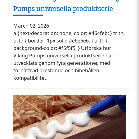
Pumps universella produktserie
March 02, 2026
a { text-decoration: none; color: #464feb; } tr th,
tr td { border: 1px solid #e6e6e6; } tr th {
background-color: #f5f5f5; } Utforska hur
Viking Pumps universella produktserie har
utvecklats genom fyra generationer, med
förbättrad prestanda och bibehållen
kompatibilitet.