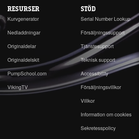
RESURSER
STÖD
Kurvgenerator
Serial Number Lookup
Nedladdningar
Försäljningssupport
Originaldelar
Tjänstesupport
Originaldelskit
Teknisk support
PumpSchool.com
Accessibility
VikingTV
Försäljningsvillkor
Villkor
Information om cookies
Sekretesspolicy