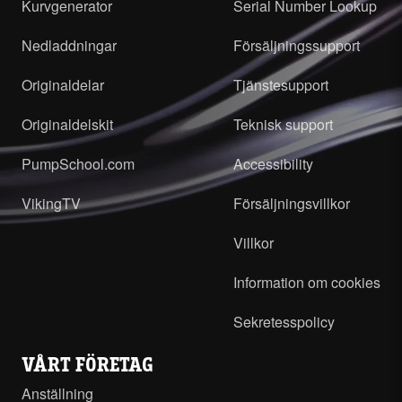
Kurvgenerator
Serial Number Lookup
Nedladdningar
Försäljningssupport
Originaldelar
Tjänstesupport
Originaldelskit
Teknisk support
PumpSchool.com
Accessibility
VikingTV
Försäljningsvillkor
Villkor
Information om cookies
Sekretesspolicy
VÅRT FÖRETAG
Anställning