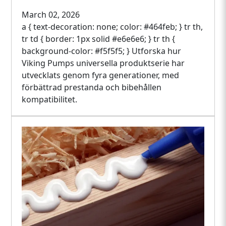
March 02, 2026
a { text-decoration: none; color: #464feb; } tr th,
tr td { border: 1px solid #e6e6e6; } tr th {
background-color: #f5f5f5; } Utforska hur
Viking Pumps universella produktserie har
utvecklats genom fyra generationer, med
förbättrad prestanda och bibehållen
kompatibilitet.