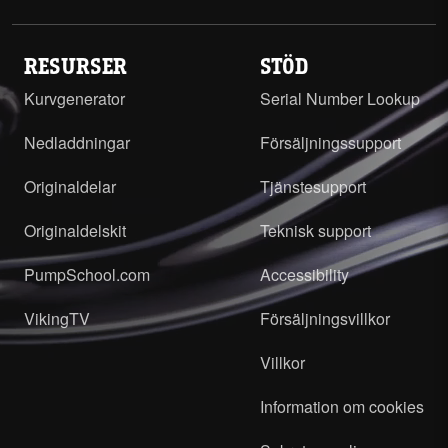
RESURSER
STÖD
Kurvgenerator
Serial Number Lookup
Nedladdningar
Försäljningssupport
Originaldelar
Tjänstesupport
Originaldelskit
Teknisk support
PumpSchool.com
Accessibility
VikingTV
Försäljningsvillkor
Villkor
Information om cookies