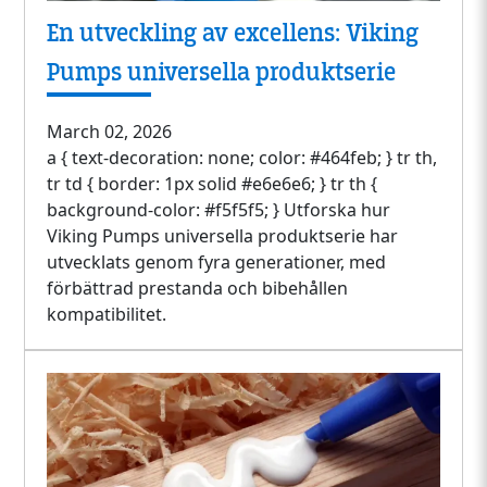
En utveckling av excellens: Viking
Pumps universella produktserie
March 02, 2026
a { text-decoration: none; color: #464feb; } tr th,
tr td { border: 1px solid #e6e6e6; } tr th {
background-color: #f5f5f5; } Utforska hur
Viking Pumps universella produktserie har
utvecklats genom fyra generationer, med
förbättrad prestanda och bibehållen
kompatibilitet.