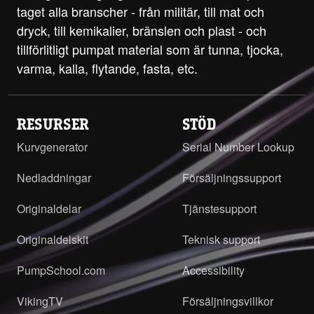
taget alla branscher - från militär, till mat och
dryck, till kemikalier, bränslen och plast - och
tillförlitligt pumpat material som är tunna, tjocka,
varma, kalla, flytande, fasta, etc.
RESURSER
STÖD
Kurvgenerator
Serial Number Lookup
Nedladdningar
Försäljningssupport
Originaldelar
Tjänstesupport
Originaldelskit
Teknisk support
PumpSchool.com
Accessibility
VikingTV
Försäljningsvillkor