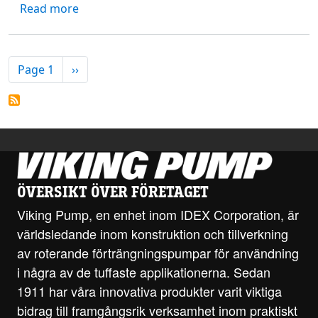
about Detta är ROOTS: Viking Pump engagera
Read more
PAGINATION
Next page
Page 1
››
ÖVERSIKT ÖVER FÖRETAGET
Viking Pump, en enhet inom IDEX Corporation, är
världsledande inom konstruktion och tillverkning
av roterande förträngningspumpar för användning
i några av de tuffaste applikationerna. Sedan
1911 har våra innovativa produkter varit viktiga
bidrag till framgångsrik verksamhet inom praktiskt