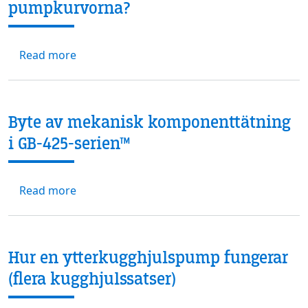
pumpkurvorna?
about FLÖDE MOT TRYCK: Ligger svaret i p
Read more
Byte av mekanisk komponenttätning
i GB-425-serien™
about Byte av mekanisk komponenttätning i
Read more
Hur en ytterkugghjulspump fungerar
(flera kugghjulssatser)