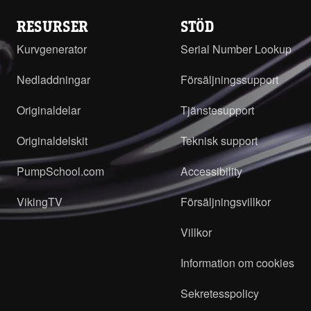
RESURSER
STÖD
Kurvgenerator
Serial Number Lookup
Nedladdningar
Försäljningssupport
Originaldelar
Tjänstesupport
Originaldelskit
Teknisk support
PumpSchool.com
Accessibility
VikingTV
Försäljningsvillkor
Villkor
Information om cookies
Sekretesspolicy