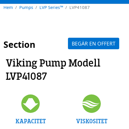
Hem
Pumps
LVP Series™
LVP41087
Section
BEGÄR EN OFFERT
Viking Pump Modell
LVP41087
VISKOSITET
KAPACITET