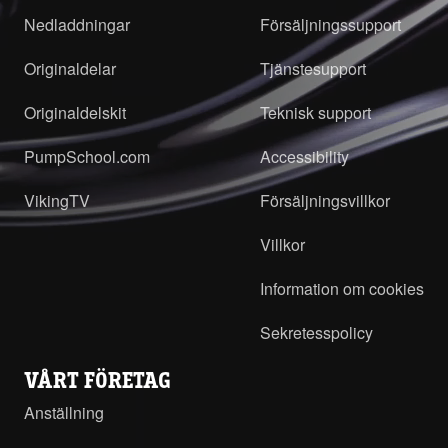
Nedladdningar
Försäljningssupport
Originaldelar
Tjänstesupport
Originaldelskit
Teknisk support
PumpSchool.com
Accessibility
VikingTV
Försäljningsvillkor
Villkor
Information om cookies
Sekretesspolicy
VÅRT FÖRETAG
Anställning