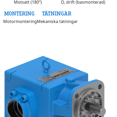
Motsatt (180º)
D, drift (basmonterad)
MONTERING
TÄTNINGAR
Motormontering
Mekaniska tätningar