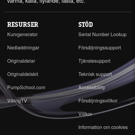
varma, kalla, flytande, fasta, etc.
RESURSER
STÖD
Kurvgenerator
Serial Number Lookup
Nedladdningar
Försäljningssupport
Originaldelar
Tjänstesupport
Originaldelskit
Teknisk support
PumpSchool.com
Accessibility
VikingTV
Försäljningsvillkor
Villkor
Information om cookies