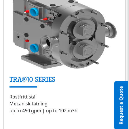
TRA®10 SERIES
Request a Quote
Rostfritt stål
Mekanisk tätning
up to 450 gpm | up to 102 m3h