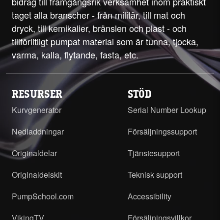
bidrag till framgångsrik verksamhet inom praktiskt
taget alla branscher - från militär, till mat och
dryck, till kemikalier, bränslen och plast - och
tillförlitligt pumpat material som är tunna, tjocka,
varma, kalla, flytande, fasta, etc.
RESURSER
STÖD
Kurvgenerator
Serial Number Lookup
Nedladdningar
Försäljningssupport
Originaldelar
Tjänstesupport
Originaldelskit
Teknisk support
PumpSchool.com
Accessibility
VikingTV
Försäljningsvillkor