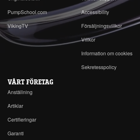
PumpSchool.com
Accessibility
VikingTV
Försäljningsvillkor
Villkor
Information om cookies
Sekretesspolicy
VÅRT FÖRETAG
Anställning
Artiklar
Certifieringar
Garanti