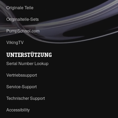
Originale Teile
Originalteile-Sets
PumpSchool.com
VikingTV
UNTERSTÜTZUNG
Serial Number Lookup
Vertriebssupport
Service-Support
Technischer Support
Accessibility