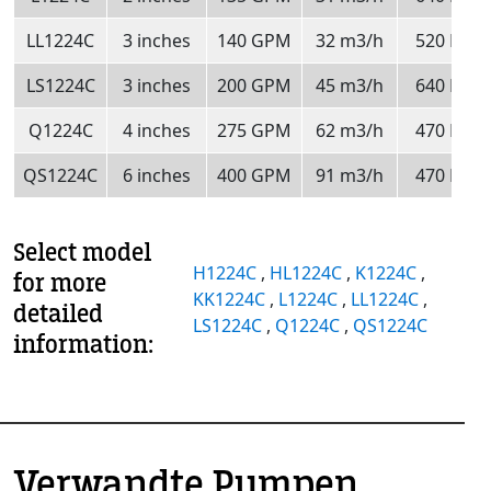
LL1224C
3 inches
140 GPM
32 m3/h
520 RPM
LS1224C
3 inches
200 GPM
45 m3/h
640 RPM
Q1224C
4 inches
275 GPM
62 m3/h
470 RPM
QS1224C
6 inches
400 GPM
91 m3/h
470 RPM
Select model
H1224C
,
HL1224C
,
K1224C
,
for more
KK1224C
,
L1224C
,
LL1224C
,
detailed
LS1224C
,
Q1224C
,
QS1224C
information:
Verwandte Pumpen