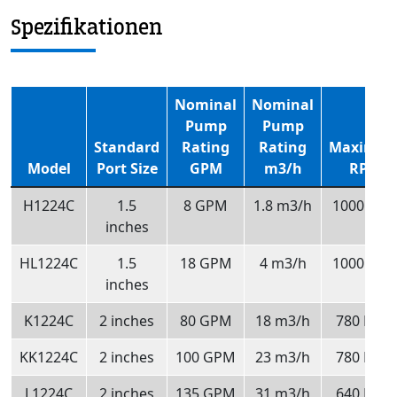
Spezifikationen
Nominal
Nominal
Pump
Pump
Standard
Rating
Rating
Maximu
Model
Port Size
GPM
m3/h
RPM
H1224C
1.5
8 GPM
1.8 m3/h
1000 RP
inches
HL1224C
1.5
18 GPM
4 m3/h
1000 RP
inches
K1224C
2 inches
80 GPM
18 m3/h
780 RPM
KK1224C
2 inches
100 GPM
23 m3/h
780 RPM
L1224C
2 inches
135 GPM
31 m3/h
640 RPM