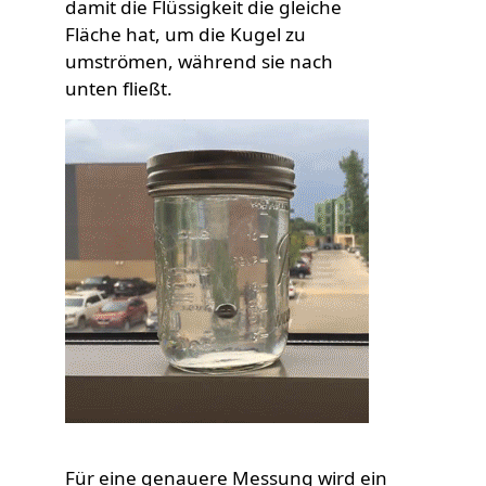
damit die Flüssigkeit die gleiche
Fläche hat, um die Kugel zu
umströmen, während sie nach
unten fließt.
Custom Content Two
Image
Für eine genauere Messung wird ein