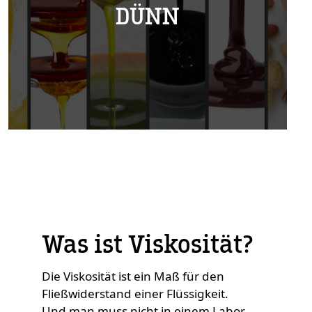
DÜNN
Custom Content
Was ist Viskosität?
Die Viskosität ist ein Maß für den
Fließwiderstand einer Flüssigkeit.
Und man muss nicht in einem Labor