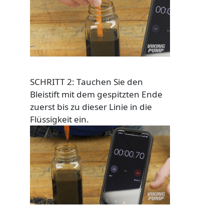
Custom Content Two
Image
SCHRITT 2: Tauchen Sie den
Bleistift mit dem gespitzten Ende
zuerst bis zu dieser Linie in die
Flüssigkeit ein.
Custom Content One
Image