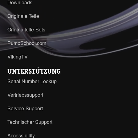
Downloads
Originale Teile
Originalteile-Sets
PumpSchool.com
VikingTV
UNTERSTÜTZUNG
Serial Number Lookup
Vertriebssupport
Service-Support
Technischer Support
Accessibility