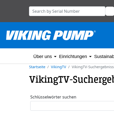
Über uns
Einrichtungen
Sustainabi
Startseite
VikingTV
VikingTV-Suchergebniss
VikingTV-Sucherge
Schlüsselwörter suchen