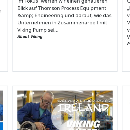
im Fokus“ werfen wir einen genaueren
C
Blick auf Thomson Process Equipment
„
e
&amp; Engineering und darauf, wie das
v
Unternehmen in Zusammenarbeit mit
V
Viking Pump sei...
v
About Viking
W
P