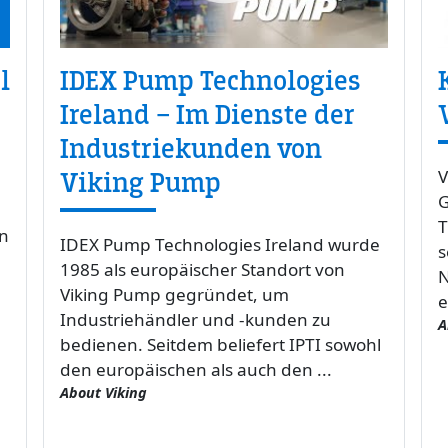
l
IDEX Pump Technologies
Ireland – Im Dienste der
Industriekunden von
V
Viking Pump
G
T
an
IDEX Pump Technologies Ireland wurde
s
1985 als europäischer Standort von
N
Viking Pump gegründet, um
e
Industriehändler und -kunden zu
A
bedienen. Seitdem beliefert IPTI sowohl
den europäischen als auch den ...
About Viking