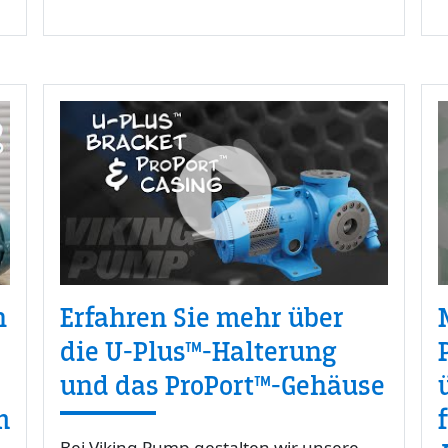
n
Erfahren Sie mehr über
die U-Plus™-Halterung
und das ProPort™-Gehäuse
m
Bei Viking Pump gestalten wir unsere