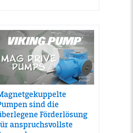
Magnetgekuppelte
Pumpen sind die
überlegene Förderlösung
für anspruchsvollste